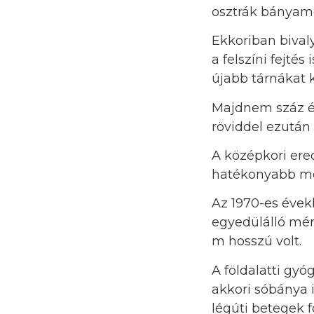
osztrák bányamé
Ekkoriban bivaly
a felszíni fejté
újabb tárnákat k
Majdnem száz é
röviddel ezután 
A középkori ered
hatékonyabb mód
Az 1970-es évek
egyedülálló mér
m hosszú volt.
A földalatti gy
akkori sóbánya i
légúti betegek f