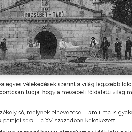
a egyes vélekedések szerint a világ legszebb földa
, pontosan tudja, hogy a mesebeli földalatti világ 
zékely só, melynek elnevezése – amit ma is gyak
 parajdi sóra – a XV. században keletkezett.