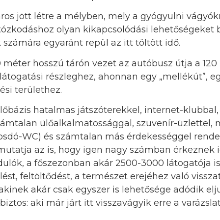
ros jött létre a mélyben, mely a gyógyulni vágyók
rtózkodáshoz olyan kikapcsolódási lehetőségeket b
 számára egyaránt repül az itt töltött idő.
50 méter hosszú tárón vezet az autóbusz útja a 12
 látogatási részleghez, ahonnan egy „mellékút”, e
ési területhez.
előbázis hatalmas játszóterekkel, internet-klubbal,
mtalan ülőalkalmatossággal, szuvenír-üzlettel,
osdó-WC) és számtalan más érdekességgel rendel
utatja az is, hogy igen nagy számban érkeznek i
ulók, a főszezonban akár 2500-3000 látogatója is 
ülést, feltöltődést, a természet erejéhez való vissza
kinek akár csak egyszer is lehetősége adódik elju
iztos: aki már járt itt visszavágyik erre a varázslat