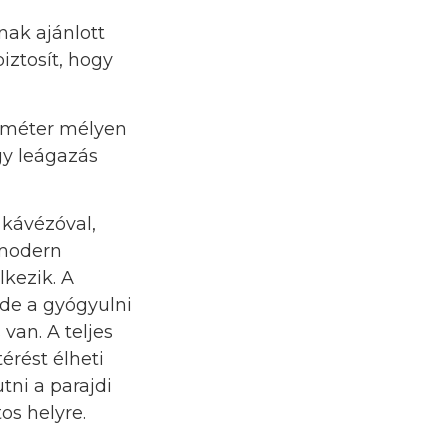
nak ajánlott
iztosít, hogy
0 méter mélyen
gy leágazás
 kávézóval,
 modern
kezik. A
de a gyógyulni
van. A teljes
térést élheti
tni a parajdi
os helyre.