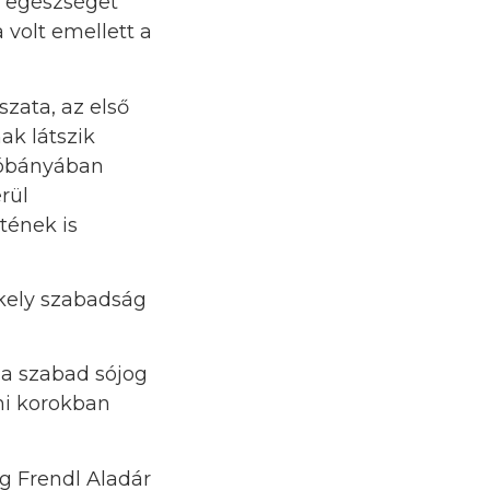
, egészséget
volt emellett a
zata, az első
ak látszik
sóbányában
rül
tének is
kely szabadság
 a szabad sójog
mi korokban
g Frendl Aladár