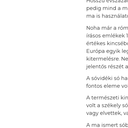
Hosszú évszázad
pedig mind a ma
ma is használat
Noha már a róma
írásos emlékek 
értékes kincséb
Európa egyik le
kitermelésre. N
jelentős részét 
A sóvidéki só h
fontos eleme vol
A természeti ki
volt a székely 
vagy elvettek, v
A ma ismert sób