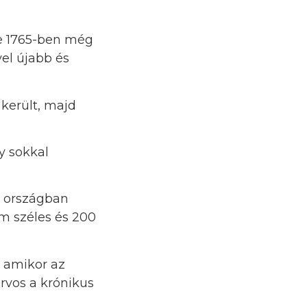
de 1765-ben még
vel újabb és
került, majd
y sokkal
z országban
m széles és 200
, amikor az
orvos a krónikus