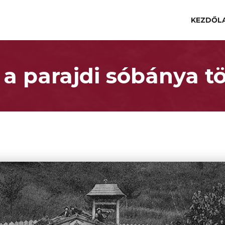
KEZDŐL
 a parajdi sóbánya t