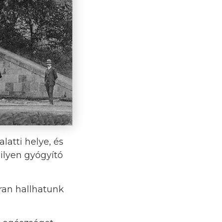
latti helye, és
milyen gyógyító
ran hallhatunk