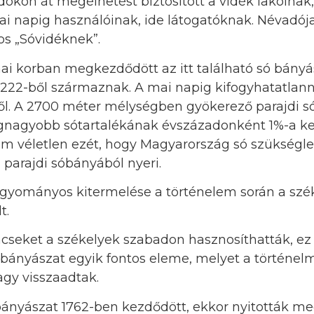
okon át megélhetést biztosított a vidék lakóinak
i napig használóinak, ide látogatóknak. Névadója 
os „Sóvidéknek”.
i korban megkezdődött az itt található só bányás
1222-ből származnak. A mai napig kifogyhatatlann
ől. A 2700 méter mélységben gyökerező parajdi 
gnagyobb sótartalékának évszázadonként 1%-a ke
em véletlen ezét, hogy Magyarország só szükségle
a parajdi sóbányából nyeri.
agyományos kitermelése a történelem során a szé
t.
ncseket a székelyek szabadon hasznosíthatták, ez
sóbányászat egyik fontos eleme, melyet a történel
agy visszaadtak.
ányászat 1762-ben kezdődött, ekkor nyitották me