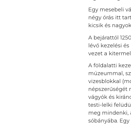
Egy mesebeli vá
négy órás itt ta
kicsik és nagyok
A bejárattól 12
lévő kezelési és
vezet a kitermel
A földalatti kez
múzeummal, szá
vizesblokkal (m
népszerűségét m
vágyók és kiránd
testi-lelki felüd
meg mindenki, a
sóbányába. Egy b