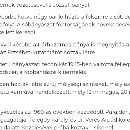
rnök vezetésével a József-bányát.
bőrbe kötve négy pár ló húzta a felszínre a sót, 
s is folyt. A sóbányászat fontosságának növekedésé
ellett keresni.
vvel később a Párhuzamos-bánya is megnyitásra 
az Erzsébet-kutatótárót hozták létre.
etű bányászati technikát 1945-ben váltotta fel eg
szer, a robbantásos kitermelés.
ben hozták létre az új mélységi szinteket, mely a
etű kamrával rendelkezett, mely 12 m magas, 20 
ógykezelés az 1960-as években kezdődött Parajdon
gazgatója, Telegdy Károly, és dr. Veres Árpád kör
öldalatti kezelésével próbálkoztak – sikerrel.